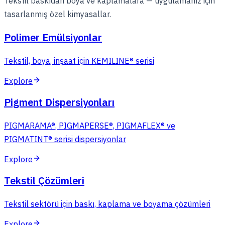
Tekstil baskıdan boya ve kaplamalara — uygulamanız için
tasarlanmış özel kimyasallar.
Polimer Emülsiyonlar
Tekstil, boya, inşaat için KEMILINE® serisi
Explore
Pigment Dispersiyonları
PIGMARAMA®, PIGMAPERSE®, PIGMAFLEX® ve
PIGMATINT® serisi dispersiyonlar
Explore
Tekstil Çözümleri
Tekstil sektörü için baskı, kaplama ve boyama çözümleri
Explore