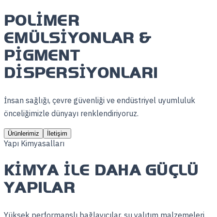
POLIMER
EMÜLSIYONLAR &
PIGMENT
DISPERSIYONLARI
İnsan sağlığı, çevre güvenliği ve endüstriyel uyumluluk
önceliğimizle dünyayı renklendiriyoruz.
Ürünlerimiz
İletişim
Yapı Kimyasalları
KIMYA ILE DAHA GÜÇLÜ
YAPILAR
Yüksek performanslı bağlayıcılar, su yalıtım malzemeleri