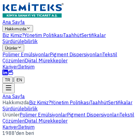
Ana Sayfa
Hakkımızda
Biz Kimiz?
Yönetim Politikası
Taahhüt
Sertifikalar
Sürdürülebilirlik
Ürünler
Polimer Emülsiyonlar
Pigment Dispersiyonları
Tekstil
Çözümleri
Dijital Mürekkepler
Kariyer
İletişim
|
TR
EN
Ana Sayfa
Hakkımızda
Biz Kimiz?
Yönetim Politikası
Taahhüt
Sertifikalar
Sürdürülebilirlik
Ürünler
Polimer Emülsiyonlar
Pigment Dispersiyonları
Tekstil
Çözümleri
Dijital Mürekkepler
Kariyer
İletişim
1988'den beri